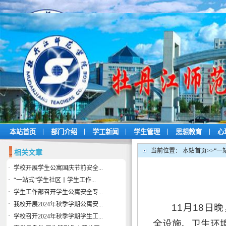
|
|
|
|
|
本站首页
部门介绍
学工新闻
学生管理
思想教育
心
当前位置：
本站首页
>>
“一
相关文章
·
学校开展学生公寓国庆节前安全...
·
“一站式”学生社区丨学生工作...
·
学生工作部召开学生公寓安全专...
·
我校开展2024年秋季学期公寓安...
11月18
·
学校召开2024年秋季学期学生工...
全设施、卫生环